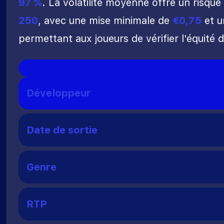
97 %
. La volatilité moyenne offre un risq
250
, avec une mise minimale de
€0,75
et u
permettant aux joueurs de vérifier l'équité d
Développeur
Date de sortie
Genre
RTP