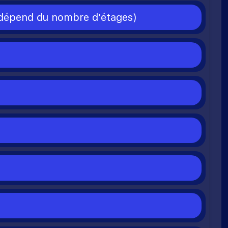
dépend du nombre d'étages)