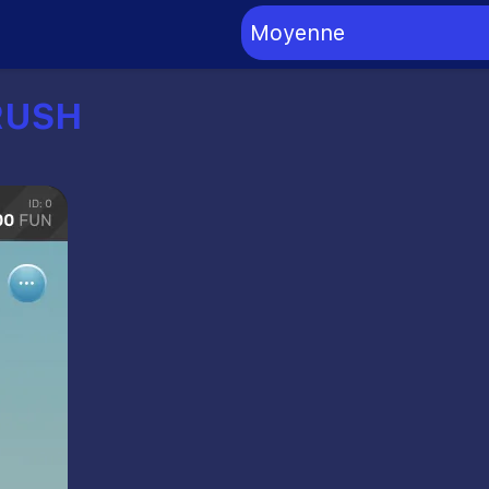
Moyenne
RUSH