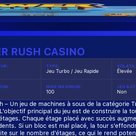
R RUSH CASINO
UR:
TYPE:
VOLATIL
Jeu Turbo / Jeu Rapide
Élevée
MUM:
MISE MAXIMUM:
JEU AUT
100
Non
 – Un jeu de machines à sous de la catégorie T
L'objectif principal du jeu est de construire la t
tages. Chaque étage placé avec succès augmente
ents. Si un bloc est mal placé, la tour s'effondr
ite sur le nombre d'étages, ce qui le rend potent