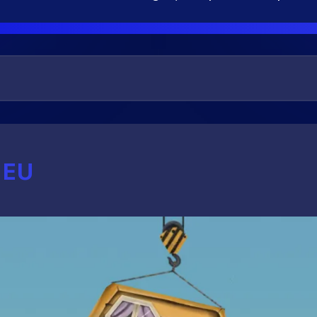
JEU
'argent réel
ls de jeu
Rush