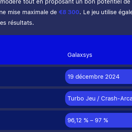
ue modéré tout en proposant un bon potentiel d
ne mise maximale de
€8 300
. Le jeu utilise ég
es résultats.
Galaxsys
19 décembre 2024
Turbo Jeu / Crash-Arc
96,12 % – 97 %